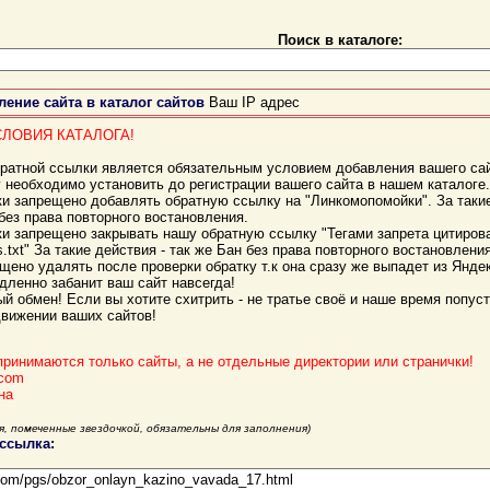
Поиск в каталоге:
ение сайта в каталог сайтов
Ваш IP адрес
СЛОВИЯ КАТАЛОГА!
братной ссылки является обязательным условием добавления вашего са
у необходимо установить до регистрации вашего сайта в нашем каталоге.
ки запрещено добавлять обратную ссылку на "Линкомопомойки". За таки
 без права повторного востановления.
ки запрещено закрывать нашу обратную ссылку "Тегами запрета цитиров
s.txt" За такие действия - так же Бан без права повторного востановления
щено удалять после проверки обратку т.к она сразу же выпадет из Янде
дленно забанит ваш сайт навсегда!
й обмен! Если вы хотите схитрить - не тратье своё и наше время попуст
движении ваших сайтов!
 принимаются только сайты, а не отдельные директории или странички!
.com
на
я, помеченные звездочкой, обязательны для заполнения)
 ссылка: