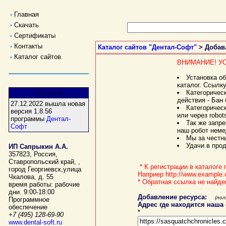
Главная
Скачать
Сертификаты
Контакты
Каталог сайтов "Дентал-Софт"
> Добавл
Каталог сайтов
ВНИМАНИЕ! У
Установка о
каталог. Ссылк
Категоричес
Новости
действия - Бан
27.12.2022 вышла новая
Категоричес
версия 1.8.56
или через robot
программы
Дентал-
Так же запре
Софт
наш робот неме
Мы за честны
Удачи в про
ИП Сапрыкин А.А.
357823
,
Россия
,
Ставропольский край,
,
* К регистрации в каталоге
город Георгиевск
,
улица
Наприер http://www.example
Чкалова, д. 55
* Обратная ссылка не найде
время работы:
рабочие
дни. 9:00-18:00
Добавление ресурса:
(пол
Программное
Адрес где находится наша
обеспечение
*
+7 (495) 128-69-90
www.dental-soft.ru