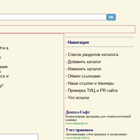
Навигация
йта в
Список разделов каталога
е
Добавить каталог
ания
Изменить каталог
.
Обмен ссылками
кса и
Наши ссылки и баннеры
у!
Проверка ТИЦ и PR сайта
Что искали
Дентал-Софт
Компьютерная программа для стоматологической
клиники
www.dentasoft.ru
Учет прививок
Автоматизация учета прививок в поликлинике
www.dental-soft.ru