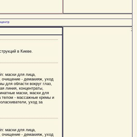
нцентр
;
струкций в Киеве.
n: маски для лица,
я, очищение - демакияж, уход
мы для области вокруг глаз,
ая линия, концентраты,
гинатные маски, маски для
за телом - массажные кремы и
поласкиватели, уход за
n: маски для лица,
я, очищение - демакияж, уход