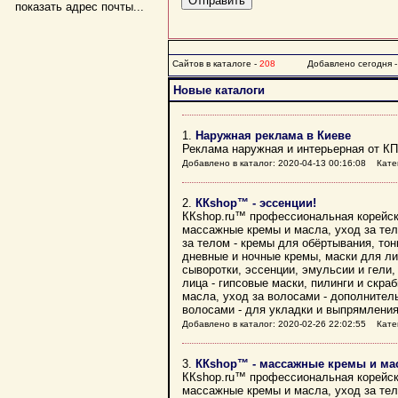
показать адрес почты...
Сайтов в каталоге -
208
Добавлено сегодня 
Новые каталоги
1.
Наружная реклама в Киеве
Реклама наружная и интерьерная от КП
Добавлено в каталог: 2020-04-13 00:16:08 Кате
2.
ККshop™ - эссенции!
ККshop.ru™ профессиональная корейска
массажные кремы и масла, уход за тело
за телом - кремы для обёртывания, тон
дневные и ночные кремы, маски для ли
сыворотки, эссенции, эмульсии и гели,
лица - гипсовые маски, пилинги и скраб
масла, уход за волосами - дополнител
волосами - для укладки и выпрямления
Добавлено в каталог: 2020-02-26 22:02:55 Кате
3.
ККshop™ - массажные кремы и ма
ККshop.ru™ профессиональная корейска
массажные кремы и масла, уход за тело