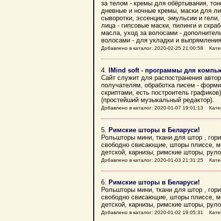
за телом - кремы для обёртывания, тон
дневные и ночные кремы, маски для ли
сыворотки, эссенции, эмульсии и гели,
лица - гипсовые маски, пилинги и скраб
масла, уход за волосами - дополнител
волосами - для укладки и выпрямления
Добавлено в каталог: 2020-02-25 21:00:58 Кате
4.
IMind soft - программы для компь
Сайт служит для распостранения автор
получателям, обработка писем - формир
скриптами, есть построитель графиков
(простейший музыкальный редактор).
Добавлено в каталог: 2020-01-07 19:01:13 Кате
5.
Римские шторы в Беларуси!
Рольшторы мини, ткани для штор , го
свободно свисающие, шторы плиссе, мо
детской, карнизы, римские шторы, рул
Добавлено в каталог: 2020-01-03 21:31:25 Кате
6.
Римские шторы в Беларуси!
Рольшторы мини, ткани для штор , го
свободно свисающие, шторы плиссе, мо
детской, карнизы, римские шторы, рул
Добавлено в каталог: 2020-01-02 19:05:31 Кате