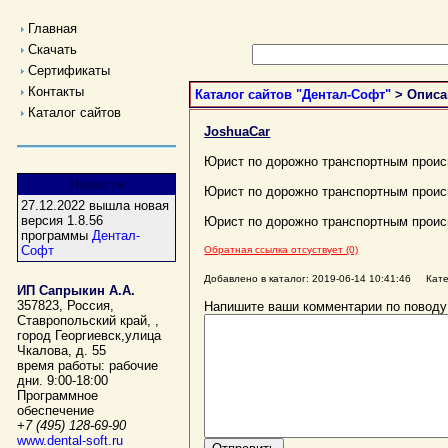
Главная
Скачать
Сертификаты
Контакты
Каталог сайтов "Дентал-Софт"
> Описа
Каталог сайтов
JoshuaCar
Юрист по дорожно транспортным проис
Новости
Юрист по дорожно транспортным проис
27.12.2022 вышла новая
версия 1.8.56
Юрист по дорожно транспортным прои
программы
Дентал-
Софт
Обратная ссылка отсуствует (0)
Добавлено в каталог: 2019-06-14 10:41:46 Кат
ИП Сапрыкин А.А.
357823
,
Россия
,
Напишите ваши комментарии по поводу
Ставропольский край,
,
город Георгиевск
,
улица
Чкалова, д. 55
время работы:
рабочие
дни. 9:00-18:00
Программное
обеспечение
+7 (495) 128-69-90
www.dental-soft.ru