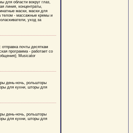
мы для области вокруг глаз,
ая линия, концентраты,
гинатные маски, маски для
за телом - массажные кремы и
поласкиватели, уход за
: отправка почты десяткам
ская программа - работает со
общения); Musicator
ры день-ночь, рольшторы
оры для кухни, шторы для
ры день-ночь, рольшторы
оры для кухни, шторы для