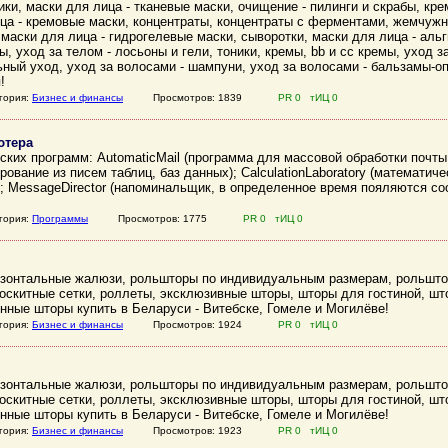
ики, маски для лица - тканевые маски, очищение - пилинги и скрабы, кре
ца - кремовые маски, концентраты, концентраты с ферментами, жемчужн
 маски для лица - гидрогелевые маски, сыворотки, маски для лица - аль
ы, уход за телом - лосьоны и гели, тоники, кремы, bb и cc кремы, уход 
ьный уход, уход за волосами - шампуни, уход за волосами - бальзамы-о
!
гория:
Бизнес и финансы
Просмотров: 1839
PR 0 тИЦ 0
ютера
ских программ: AutomaticMail (программа для массовой обработки почты
ование из писем таблиц, баз данных); CalculationLaboratory (математиче
); MessageDirector (напоминальщик, в определенное время пояляются со
гория:
Программы
Просмотров: 1775
PR 0 тИЦ 0
ризонтальные жалюзи, рольшторы по индивидуальным размерам, рольшто
скитные сетки, роллеты, эксклюзивные шторы, шторы для гостиной, шт
онные шторы купить в Беларуси - Витебске, Гомеле и Могилёве!
гория:
Бизнес и финансы
Просмотров: 1924
PR 0 тИЦ 0
ризонтальные жалюзи, рольшторы по индивидуальным размерам, рольшто
скитные сетки, роллеты, эксклюзивные шторы, шторы для гостиной, шт
онные шторы купить в Беларуси - Витебске, Гомеле и Могилёве!
гория:
Бизнес и финансы
Просмотров: 1923
PR 0 тИЦ 0