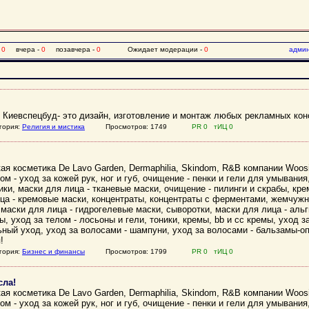
-
0
вчера -
0
позавчера -
0
Ожидает модерации -
0
адми
 Киевспецбуд- это дизайн, изготовление и монтаж любых рекламных кон
гория:
Религия и мистика
Просмотров: 1749
PR 0 тИЦ 0
я косметика De Lavo Garden, Dermaphilia, Skindom, R&B компании Woosi
м - уход за кожей рук, ног и губ, очищение - пенки и гели для умывани
ики, маски для лица - тканевые маски, очищение - пилинги и скрабы, кре
ца - кремовые маски, концентраты, концентраты с ферментами, жемчужн
 маски для лица - гидрогелевые маски, сыворотки, маски для лица - аль
ы, уход за телом - лосьоны и гели, тоники, кремы, bb и cc кремы, уход 
ьный уход, уход за волосами - шампуни, уход за волосами - бальзамы-о
!
гория:
Бизнес и финансы
Просмотров: 1799
PR 0 тИЦ 0
сла!
я косметика De Lavo Garden, Dermaphilia, Skindom, R&B компании Woosi
м - уход за кожей рук, ног и губ, очищение - пенки и гели для умывани