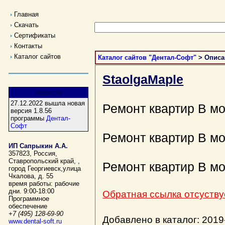
Главная
Скачать
Сертификаты
Контакты
Каталог сайтов
Каталог сайтов "Дентал-Софт"
> Описа
StaolgaMaple
Новости
27.12.2022 вышла новая
Ремонт квартир В мо
версия 1.8.56
программы
Дентал-
Софт
Ремонт квартир В мо
ИП Сапрыкин А.А.
357823
,
Россия
,
Ставропольский край,
,
Ремонт квартир В мо
город Георгиевск
,
улица
Чкалова, д. 55
время работы:
рабочие
дни. 9:00-18:00
Обратная ссылка отсуствуе
Программное
обеспечение
+7 (495) 128-69-90
Добавлено в каталог: 201
www.dental-soft.ru