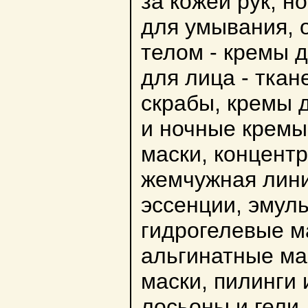
за кожей рук, но
для умывания, 
телом - кремы д
для лица - ткан
скрабы, кремы д
и ночные кремы
маски, концент
жемчужная лини
эссенции, эмуль
гидрогелевые ма
альгинатные мас
маски, пилинги 
лосьоны и гели,