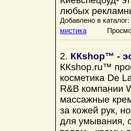
Киевспецбуд- эт
любых рекламны
Добавлено в каталог:
мистика
Просмотро
2.
ККshop™ - э
ККshop.ru™ про
косметика De La
R&B компании W
массажные кремы
за кожей рук, но
для умывания, 