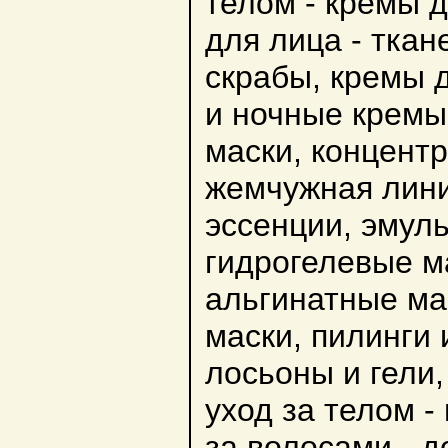
телом - кремы д
для лица - ткан
скрабы, кремы д
и ночные кремы
маски, концент
жемчужная лини
эссенции, эмуль
гидрогелевые ма
альгинатные мас
маски, пилинги 
лосьоны и гели,
уход за телом -
за волосами - д