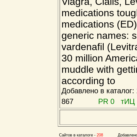
Viagra, Cialis, Le
medications toug
medications (ED)
generic names: sil
vardenafil (Levit
30 million Ameri
muddle with getti
according to
Добавлено в каталог
867
PR 0 тИЦ 
Сайтов в каталоге -
208
Добавлено с