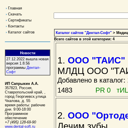
Главная
Скачать
Сертификаты
Контакты
Каталог сайтов
Каталог сайтов "Дентал-Софт"
> Медиц
Всего сайтов в этой категории: 4
Новости
1.
ООО "ТАИС" г
27.12.2022 вышла новая
версия 1.8.56
программы
Дентал-
МЛДЦ ООО "ТА
Софт
Добавлено в каталог
ИП Сапрыкин А.А.
357823
,
Россия
,
1483
PR 0 тИЦ
Ставропольский край,
,
город Георгиевск
,
улица
Чкалова, д. 55
время работы:
рабочие
дни. 9:00-18:00
2.
ООО "Ортод
Программное
обеспечение
+7 (495) 128-69-90
Лечим зубы
www.dental-soft.ru