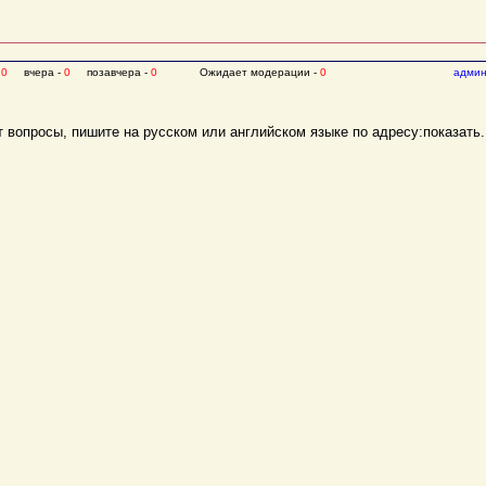
-
0
вчера -
0
позавчера -
0
Ожидает модерации -
0
админ
 вопросы, пишите на русском или английском языке по адресу:
показать.