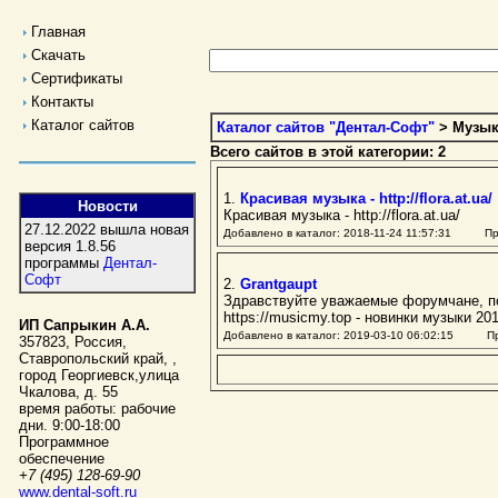
Главная
Скачать
Сертификаты
Контакты
Каталог сайтов
Каталог сайтов "Дентал-Софт"
> Музык
Всего сайтов в этой категории: 2
1.
Красивая музыка - http://flora.at.ua/
Новости
Красивая музыка - http://flora.at.ua/
27.12.2022 вышла новая
Добавлено в каталог: 2018-11-24 11:57:31 Пр
версия 1.8.56
программы
Дентал-
Софт
2.
Grantgaupt
Здравствуйте уважаемые форумчане, по
https://musicmy.top - новинки музыки 20
ИП Сапрыкин А.А.
Добавлено в каталог: 2019-03-10 06:02:15 Пр
357823
,
Россия
,
Ставропольский край,
,
город Георгиевск
,
улица
Чкалова, д. 55
время работы:
рабочие
дни. 9:00-18:00
Программное
обеспечение
+7 (495) 128-69-90
www.dental-soft.ru