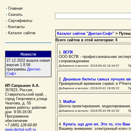
Главная
Скачать
Сертификаты
Контакты
Каталог сайтов
Каталог сайтов "Дентал-Софт"
> Путеш
Всего сайтов в этой категории: 4
1.
ВСПК
Новости
ООО ВСПК - профессиональная эксперт
27.12.2022 вышла новая
сопровождением.
версия 1.8.56
Добавлено в каталог: 2019-06-19 16:19:07 Пр
программы
Дентал-
Софт
2.
Дешевые билеты самых лучших ав
Проверенный временем сервис в РУнете
ИП Сапрыкин А.А.
Добавлено в каталог: 2019-03-01 19:06:22 Пр
357823
,
Россия
,
Ставропольский край,
,
город Георгиевск
,
улица
3.
MatKer
Чкалова, д. 55
Школа проектирования, моделирования, д
время работы:
рабочие
Добавлено в каталог: 2019-05-24 06:10:10 Пр
дни. 9:00-18:00
Программное
обеспечение
4.
Купить эцп для ип. Это то, что Вам
+7 (495) 128-69-90
Вашему вниманию: электронный ключ по
www.dental-soft.ru