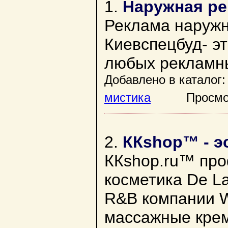
1.
Наружная ре
Реклама наружн
Киевспецбуд- эт
любых рекламны
Добавлено в каталог:
мистика
Просмотро
2.
ККshop™ - э
ККshop.ru™ про
косметика De La
R&B компании W
массажные кремы