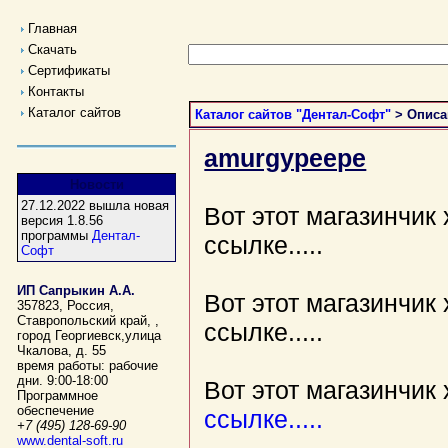
Главная
Скачать
Сертификаты
Контакты
Каталог сайтов
Каталог сайтов "Дентал-Софт"
> Описа
amurgypeepe
Новости
27.12.2022 вышла новая
Вот этот магазинчик
версия 1.8.56
программы
Дентал-
ссылке.....
Софт
ИП Сапрыкин А.А.
Вот этот магазинчик
357823
,
Россия
,
Ставропольский край,
,
ссылке.....
город Георгиевск
,
улица
Чкалова, д. 55
время работы:
рабочие
дни. 9:00-18:00
Вот этот магазинчи
Программное
обеспечение
ссылке.....
+7 (495) 128-69-90
www.dental-soft.ru