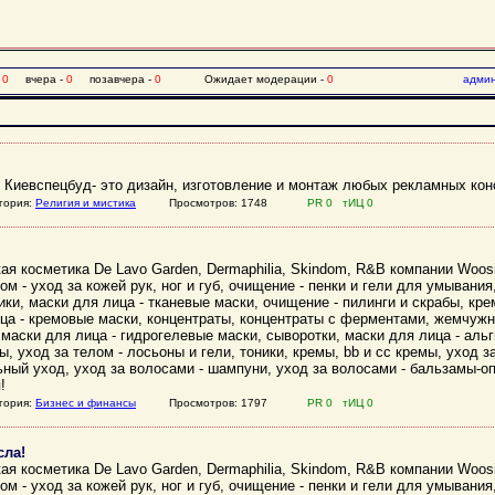
-
0
вчера -
0
позавчера -
0
Ожидает модерации -
0
адми
 Киевспецбуд- это дизайн, изготовление и монтаж любых рекламных кон
гория:
Религия и мистика
Просмотров: 1748
PR 0 тИЦ 0
я косметика De Lavo Garden, Dermaphilia, Skindom, R&B компании Woosi
м - уход за кожей рук, ног и губ, очищение - пенки и гели для умывани
ики, маски для лица - тканевые маски, очищение - пилинги и скрабы, кре
ца - кремовые маски, концентраты, концентраты с ферментами, жемчужн
 маски для лица - гидрогелевые маски, сыворотки, маски для лица - аль
ы, уход за телом - лосьоны и гели, тоники, кремы, bb и cc кремы, уход 
ьный уход, уход за волосами - шампуни, уход за волосами - бальзамы-о
!
гория:
Бизнес и финансы
Просмотров: 1797
PR 0 тИЦ 0
сла!
я косметика De Lavo Garden, Dermaphilia, Skindom, R&B компании Woosi
м - уход за кожей рук, ног и губ, очищение - пенки и гели для умывани