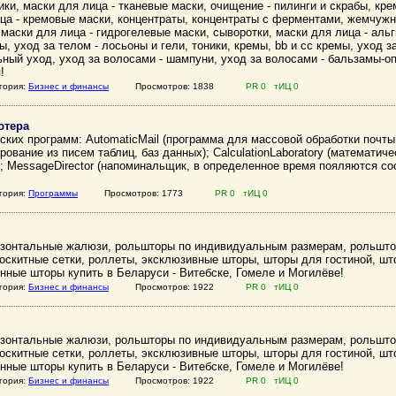
ики, маски для лица - тканевые маски, очищение - пилинги и скрабы, кре
ца - кремовые маски, концентраты, концентраты с ферментами, жемчужн
 маски для лица - гидрогелевые маски, сыворотки, маски для лица - аль
ы, уход за телом - лосьоны и гели, тоники, кремы, bb и cc кремы, уход 
ьный уход, уход за волосами - шампуни, уход за волосами - бальзамы-о
!
гория:
Бизнес и финансы
Просмотров: 1838
PR 0 тИЦ 0
ютера
ских программ: AutomaticMail (программа для массовой обработки почты
ование из писем таблиц, баз данных); CalculationLaboratory (математиче
); MessageDirector (напоминальщик, в определенное время пояляются со
гория:
Программы
Просмотров: 1773
PR 0 тИЦ 0
ризонтальные жалюзи, рольшторы по индивидуальным размерам, рольшто
скитные сетки, роллеты, эксклюзивные шторы, шторы для гостиной, шт
онные шторы купить в Беларуси - Витебске, Гомеле и Могилёве!
гория:
Бизнес и финансы
Просмотров: 1922
PR 0 тИЦ 0
ризонтальные жалюзи, рольшторы по индивидуальным размерам, рольшто
скитные сетки, роллеты, эксклюзивные шторы, шторы для гостиной, шт
онные шторы купить в Беларуси - Витебске, Гомеле и Могилёве!
гория:
Бизнес и финансы
Просмотров: 1922
PR 0 тИЦ 0