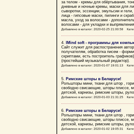
за телом - кремы для обёртывания, тон
дневные и ночные кремы, маски для ли
сыворотки, эссенции, эмульсии и гели,
лица - гипсовые маски, пилинги и скраб
масла, уход за волосами - дополнител
волосами - для укладки и выпрямления
Добавлено в каталог: 2020-02-25 21:00:58 Кате
4.
IMind soft - программы для компь
Сайт служит для распостранения автор
получателям, обработка писем - формир
скриптами, есть построитель графиков
(простейший музыкальный редактор).
Добавлено в каталог: 2020-01-07 19:01:13 Кате
5.
Римские шторы в Беларуси!
Рольшторы мини, ткани для штор , го
свободно свисающие, шторы плиссе, мо
детской, карнизы, римские шторы, рул
Добавлено в каталог: 2020-01-03 21:31:25 Кате
6.
Римские шторы в Беларуси!
Рольшторы мини, ткани для штор , го
свободно свисающие, шторы плиссе, мо
детской, карнизы, римские шторы, рул
Добавлено в каталог: 2020-01-02 19:05:31 Кате