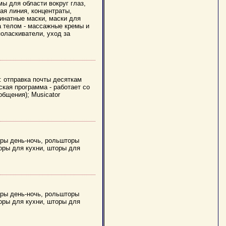
мы для области вокруг глаз,
ая линия, концентраты,
гинатные маски, маски для
за телом - массажные кремы и
поласкиватели, уход за
: отправка почты десяткам
ская программа - работает со
общения); Musicator
ры день-ночь, рольшторы
оры для кухни, шторы для
ры день-ночь, рольшторы
оры для кухни, шторы для