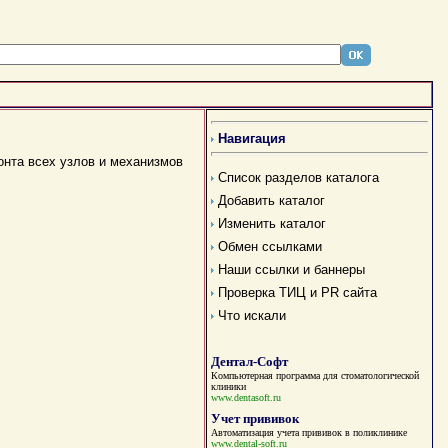
Навигация
онта всех узлов и механизмов
Список разделов каталога
Добавить каталог
Изменить каталог
Обмен ссылками
Наши ссылки и баннеры
Проверка ТИЦ и PR сайта
Что искали
Дентал-Софт
Компьютерная программа для стоматологической
клиники
www.dentasoft.ru
Учет прививок
Автоматизация учета прививок в поликлинике
www.dental-soft.ru