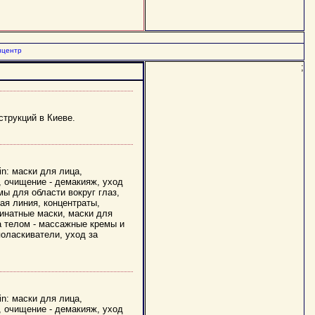
нцентр
;
струкций в Киеве.
n: маски для лица,
я, очищение - демакияж, уход
мы для области вокруг глаз,
ая линия, концентраты,
гинатные маски, маски для
за телом - массажные кремы и
поласкиватели, уход за
n: маски для лица,
я, очищение - демакияж, уход