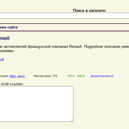
Поиск в каталоге:
ние сайта
nault
ю автомобилей французской компании Renault. Подробное описание рем
жениями.
ult
егория:
Авто, мото
Просмотров: 772
PR 0 тИЦ 0
[редактировать]
 этой ссылки: