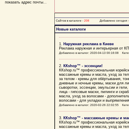
показать адрес почты...
Сайтов в каталоге -
208
Добавлено сегодня 
Новые каталоги
1.
Наружная реклама в Киеве
Реклама наружная и интерьерная от КП
Добавлено в каталог: 2020-04-13 00:16:08 Кате
2.
ККshop™ - эссенции!
ККshop.ru™ профессиональная корейска
массажные кремы и масла, уход за тело
за телом - кремы для обёртывания, тон
дневные и ночные кремы, маски для ли
сыворотки, эссенции, эмульсии и гели,
лица - гипсовые маски, пилинги и скраб
масла, уход за волосами - дополнител
волосами - для укладки и выпрямления
Добавлено в каталог: 2020-02-26 22:02:55 Кате
3.
ККshop™ - массажные кремы и ма
ККshop.ru™ профессиональная корейска
массажные кремы и масла, уход за тело