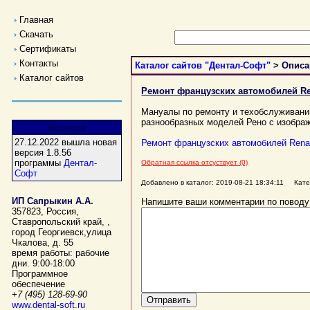
Главная
Скачать
Сертификаты
Контакты
Каталог сайтов "Дентал-Софт"
> Описа
Каталог сайтов
Ремонт французских автомобилей Re
Мануалы по ремонту и техобслуживани
разнообразных моделей Рено с изобра
Новости
27.12.2022 вышла новая
Ремонт французских автомобилей Rena
версия 1.8.56
программы
Дентал-
Обратная ссылка отсуствует (0)
Софт
Добавлено в каталог: 2019-08-21 18:34:11 Кат
ИП Сапрыкин А.А.
Напишите ваши комментарии по поводу
357823
,
Россия
,
Ставропольский край,
,
город Георгиевск
,
улица
Чкалова, д. 55
время работы:
рабочие
дни. 9:00-18:00
Программное
обеспечение
+7 (495) 128-69-90
www.dental-soft.ru