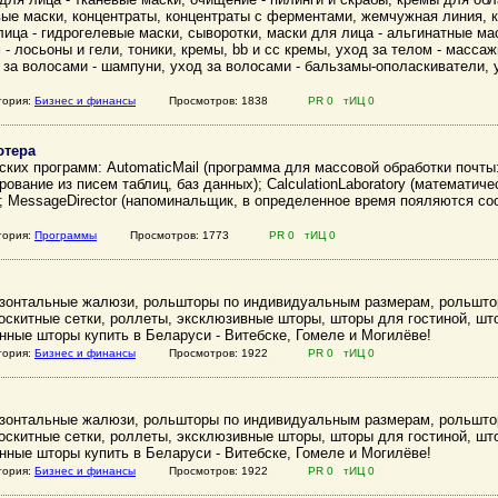
вые маски, концентраты, концентраты с ферментами, жемчужная линия, к
лица - гидрогелевые маски, сыворотки, маски для лица - альгинатные ма
 - лосьоны и гели, тоники, кремы, bb и cc кремы, уход за телом - масса
 за волосами - шампуни, уход за волосами - бальзамы-ополаскиватели, 
гория:
Бизнес и финансы
Просмотров: 1838
PR 0 тИЦ 0
ютера
ских программ: AutomaticMail (программа для массовой обработки почты
ование из писем таблиц, баз данных); CalculationLaboratory (математиче
; MessageDirector (напоминальщик, в определенное время пояляются соо
гория:
Программы
Просмотров: 1773
PR 0 тИЦ 0
ризонтальные жалюзи, рольшторы по индивидуальным размерам, рольшто
скитные сетки, роллеты, эксклюзивные шторы, шторы для гостиной, шт
нные шторы купить в Беларуси - Витебске, Гомеле и Могилёве!
гория:
Бизнес и финансы
Просмотров: 1922
PR 0 тИЦ 0
ризонтальные жалюзи, рольшторы по индивидуальным размерам, рольшто
скитные сетки, роллеты, эксклюзивные шторы, шторы для гостиной, шт
нные шторы купить в Беларуси - Витебске, Гомеле и Могилёве!
гория:
Бизнес и финансы
Просмотров: 1922
PR 0 тИЦ 0