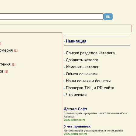
Навигация
1]
юмерия
[1]
Список разделов каталога
Добавить каталог
стения
[2]
Изменить каталог
ов
[1]
Обмен ссылками
Наши ссылки и баннеры
Проверка ТИЦ и PR сайта
Что искали
Дентал-Софт
Компьютерная программа для стоматологической
клиники
www.dentasoft.ru
Учет прививок
Автоматизация учета прививок в поликлинике
www.dental-soft.ru