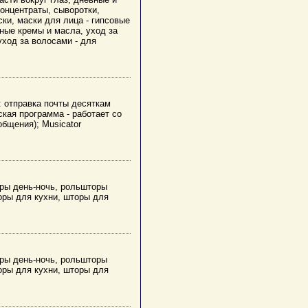
онцентраты, сыворотки,
ски, маски для лица - гипсовые
жные кремы и масла, уход за
уход за волосами - для
: отправка почты десяткам
ская программа - работает со
бщения); Musicator
ры день-ночь, рольшторы
оры для кухни, шторы для
ры день-ночь, рольшторы
оры для кухни, шторы для