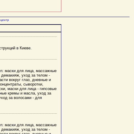
центр
трукций в Киеве.
in: маски для лица, массажные
- демакияж, уход за телом -
асти вокруг глаз, дневные и
онцентраты, сыворотки,
ски, маски для лица - гипсовые
жные кремы и масла, уход за
уход за волосами - для
in: маски для лица, массажные
- демакияж, уход за телом -
асти вокруг глаз, дневные и