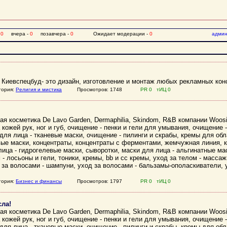
-
0
вчера -
0
позавчера -
0
Ожидает модерации -
0
админ
 Киевспецбуд- это дизайн, изготовление и монтаж любых рекламных конс
гория:
Религия и мистика
Просмотров: 1748
PR 0 тИЦ 0
я косметика De Lavo Garden, Dermaphilia, Skindom, R&B компании Woos
 кожей рук, ног и губ, очищение - пенки и гели для умывания, очищение 
для лица - тканевые маски, очищение - пилинги и скрабы, кремы для обл
вые маски, концентраты, концентраты с ферментами, жемчужная линия, к
лица - гидрогелевые маски, сыворотки, маски для лица - альгинатные ма
 - лосьоны и гели, тоники, кремы, bb и cc кремы, уход за телом - масса
 за волосами - шампуни, уход за волосами - бальзамы-ополаскиватели, 
гория:
Бизнес и финансы
Просмотров: 1797
PR 0 тИЦ 0
ла!
я косметика De Lavo Garden, Dermaphilia, Skindom, R&B компании Woos
 кожей рук, ног и губ, очищение - пенки и гели для умывания, очищение 
для лица - тканевые маски, очищение - пилинги и скрабы, кремы для обл