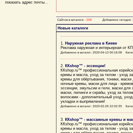
показать адрес почты...
Сайтов в каталоге -
208
Добавлено сегодня 
Новые каталоги
1.
Наружная реклама в Киеве
Реклама наружная и интерьерная от КП
Добавлено в каталог: 2020-04-13 00:16:08 Кате
2.
ККshop™ - эссенции!
ККshop.ru™ профессиональная корейска
кремы и масла, уход за телом - уход за
кремы для обёртывания, тоники, маски 
ночные кремы, маски для лица - кремо
эссенции, эмульсии и гели, маски для 
маски, пилинги и скрабы, уход за телом
волосами - дополнительный уход, уход
укладки и выпрямления!
Добавлено в каталог: 2020-02-26 22:02:55 Кате
3.
ККshop™ - массажные кремы и мас
ККshop.ru™ профессиональная корейска
кремы и масла, уход за телом - уход за
кремы для обёртывания, тоники, маски 