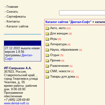
Главная
Скачать
Сертификаты
Контакты
Каталог сайтов "Дентал-Софт"
> катало
Каталог сайтов
Авто, мото
[11]
Для женщин
[3]
Игры
[3]
Новости
Литература
[4]
27.12.2022 вышла новая
Наука, образование
[1]
версия 1.8.56
Отдых
программы
Дентал-
[5]
Софт
Прочее
[4]
Развлечения
[1]
ИП Сапрыкин А.А.
СМИ, новости
357823
,
Россия
,
[1]
Ставропольский край,
,
Товары для дома
[1]
город Георгиевск
,
улица
Чкалова, д. 55
время работы:
рабочие
дни. 9:00-18:00
Программное
обеспечение
+7 (495) 128-69-90
www.dental-soft.ru