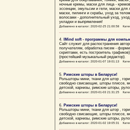
ночные кремы, маски для лица - кремо
эссенции, эмульсии и гели, маски для 
маски, пилинги и скрабы, уход за телом
волосами - дополнительный уход, уход
укладки и выпрямления!
Добавлено в каталог: 2020-02-25 21:00:58 Кате
4.
IMind soft - программы для компь
Сайт служит для распостранения автор
получателям, обработка писем - формир
скриптами, есть построитель графиков)
(простейший музыкальный редактор).
Добавлено в каталог: 2020-01-07 19:01:13 Кате
5.
Римские шторы в Беларуси!
Рольшторы мини, ткани для штор , го
свободно свисающие, шторы плиссе, мо
детской, карнизы, римские шторы, руло
Добавлено в каталог: 2020-01-03 21:31:25 Кате
6.
Римские шторы в Беларуси!
Рольшторы мини, ткани для штор , го
свободно свисающие, шторы плиссе, мо
детской, карнизы, римские шторы, руло
Добавлено в каталог: 2020-01-02 19:05:31 Кате