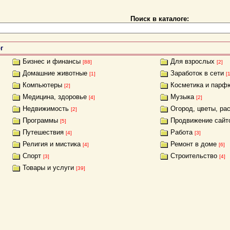
Поиск в каталоге:
г
Бизнес и финансы
Для взрослых
[88]
[2]
Домашние животные
Заработок в сети
[1]
[
Компьютеры
Косметика и парф
[2]
Медицина, здоровье
Музыка
[4]
[2]
Недвижимость
Огород, цветы, ра
[2]
Программы
Продвижение сайт
[5]
Путешествия
Работа
[4]
[3]
Религия и мистика
Ремонт в доме
[4]
[6]
Спорт
Строительство
[3]
[4]
Товары и услуги
[39]